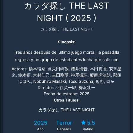
カラダ探し THE LAST
NIGHT
(
2025
)
カラダ探し THE LAST NIGHT
Sinopsis:
Tres años después del último juego mortal, la pesadilla
regresa y un grupo de estudiantes lucha por salir con
vida y acabar con esta horrible maldición.
Actores:
橋本環奈, 眞栄田郷敦, 櫻井海音, 本田真凜, 安斉星
来, 鈴木福, 木村佳乃, 吉田剛明, 神尾楓珠, 醍醐虎汰朗, 那須
ほほみ, Nobuhiro Masaki, Tosu Suzuha, 방찬, 리노
Director:
羽住英一郎, 梅沢壮一
Fecha de estreno:
2025
Otros Titulos:
カラダ探し THE LAST NIGHT
2025
Terror
5.5
Año
Generos
Rating