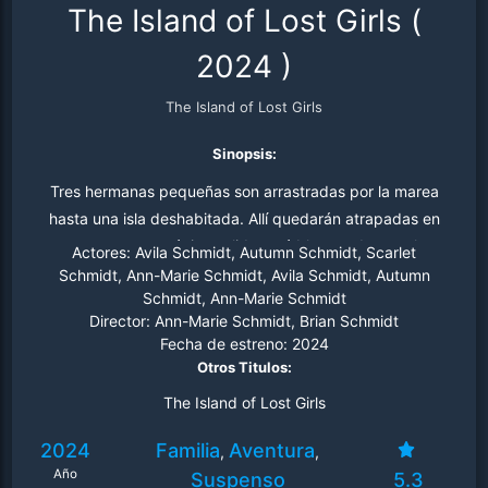
The Island of Lost Girls
(
2024
)
The Island of Lost Girls
Sinopsis:
Tres hermanas pequeñas son arrastradas por la marea
hasta una isla deshabitada. Allí quedarán atrapadas en
una cueva cuya única salida está bloqueada por olas
Actores:
Avila Schmidt, Autumn Schmidt, Scarlet
gigantes. Mientras buscan la forma de salir, las niñas
Schmidt, Ann-Marie Schmidt, Avila Schmidt, Autumn
Schmidt, Ann-Marie Schmidt
entrarán en contacto con focas, leones marinos y otras
Director:
Ann-Marie Schmidt, Brian Schmidt
criaturas misteriosas que las ayudarán a encontrar una
Fecha de estreno:
2024
salida. A lo largo de su aventura descubrirán que para
Otros Titulos:
sobrevivir no hay nada más importante que mantenerse
The Island of Lost Girls
unidas.
2024
Familia
Aventura
,
,
Año
Suspenso
5.3