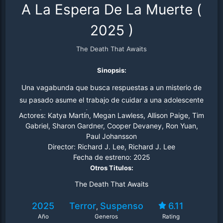
A La Espera De La Muerte
(
2025
)
The Death That Awaits
Sinopsis:
Una vagabunda que busca respuestas a un misterio de
su pasado asume el trabajo de cuidar a una adolescente
enferma que está experimentando una misteriosa
Actores:
Katya Martín, Megan Lawless, Allison Paige, Tim
transformación que su familia hará cualquier cosa por
Gabriel, Sharon Gardner, Cooper Devaney, Ron Yuan,
Paul Johansson
detener.
Director:
Richard J. Lee, Richard J. Lee
Fecha de estreno:
2025
Otros Titulos:
The Death That Awaits
2025
Terror
Suspenso
6.11
,
Año
Generos
Rating