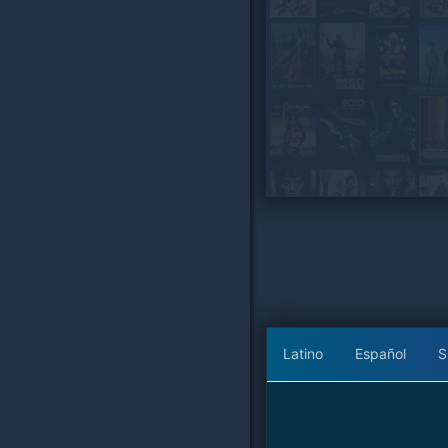
Latino
Español
S