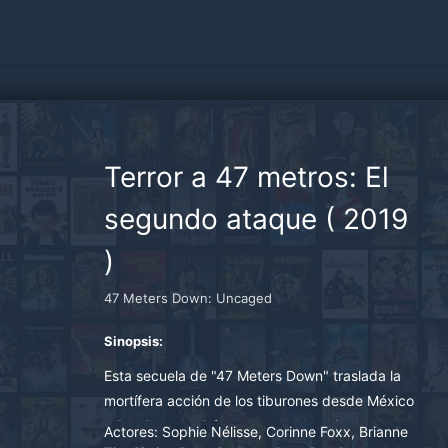
Terror a 47 metros: El
segundo ataque
(
2019
)
47 Meters Down: Uncaged
Sinopsis:
Esta secuela de "47 Meters Down" traslada la
mortífera acción de los tiburones desde México
a Brasil, y seguirá a un grupo de chicas en
Actores:
Sophie Nélisse, Corinne Foxx, Brianne