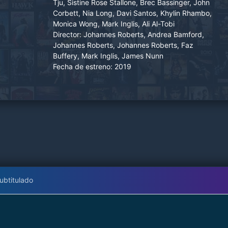
busca de aventuras en la costa de Recife. Con
Tju, Sistine Rose Stallone, Brec Bassinger, John
Corbett, Nia Long, Davi Santos, Khylin Rhambo,
la esperanza de salir del rutinario sendero
Monica Wong, Mark Inglis, Ali Al-Tobi
turístico, las chicas escuchan algo acerca de
Director:
Johannes Roberts, Andrea Bamford,
unas ruinas submarinas ocultas, pero descubren
Johannes Roberts, Johannes Roberts, Faz
que bajo las olas turquesas su Atlantis secreta
Buffery, Mark Inglis, James Nunn
no está completamente deshabitada.
Fecha de estreno:
2019
ubtitulado