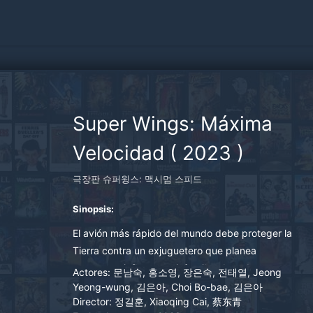
Super Wings: Máxima
Velocidad
(
2023
)
극장판 슈퍼윙스: 맥시멈 스피드
Sinopsis:
El avión más rápido del mundo debe proteger la
Tierra contra un exjuguetero que planea
secuestrar influencers infantiles de redes
Actores:
문남숙, 홍소영, 장은숙, 전태열, Jeong
sociales.
Yeong-wung, 김은아, Choi Bo-bae, 김은아
Director:
정길훈, Xiaoqing Cai, 蔡东青