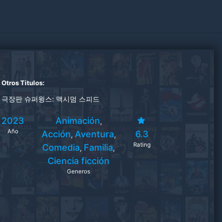
Otros Titulos:
극장판 슈퍼윙스: 맥시멈 스피드
2023
Animación
,
Año
Acción
Aventura
6.3
,
,
Rating
Comedia
Familia
,
,
Ciencia ficción
Generos