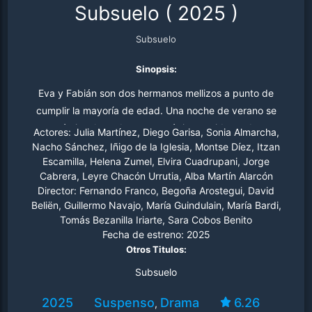
Subsuelo
(
2025
)
Subsuelo
Sinopsis:
Eva y Fabián son dos hermanos mellizos a punto de
cumplir la mayoría de edad. Una noche de verano se
verán involucrados en un trágico accidente. Las
Actores:
Julia Martínez, Diego Garisa, Sonia Almarcha,
circunstancias concretas son, sin embargo, opacas y tan
Nacho Sánchez, Iñigo de la Iglesia, Montse Díez, Itzan
Escamilla, Helena Zumel, Elvira Cuadrupani, Jorge
sólo parecen conocerlas ambos hermanos y Mabel, su
Cabrera, Leyre Chacón Urrutia, Alba Martín Alarcón
madre.
Director:
Fernando Franco, Begoña Arostegui, David
Beliën, Guillermo Navajo, María Guindulain, María Bardi,
Tomás Bezanilla Iriarte, Sara Cobos Benito
Fecha de estreno:
2025
Otros Titulos:
Subsuelo
2025
Suspenso
Drama
6.26
,