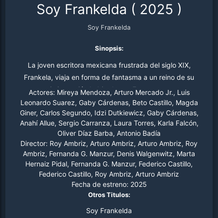
Soy Frankelda
(
2025
)
Soy Frankelda
Sinopsis:
La joven escritora mexicana frustrada del siglo XIX,
Frankela, viaja en forma de fantasma a un reino de su
propia invención habitado por Espectros, unos
Actores:
Mireya Mendoza, Arturo Mercado Jr., Luis
monstruosos personajes que creó en sus relatos de
Leonardo Suarez, Gaby Cárdenas, Beto Castillo, Magda
Giner, Carlos Segundo, Idzi Dutkiewicz, Gaby Cárdenas,
terror.
Anahí Allue, Sergio Carranza, Laura Torres, Karla Falcón,
Oliver Díaz Barba, Antonio Badía
Director:
Roy Ambriz, Arturo Ambriz, Arturo Ambriz, Roy
Ambriz, Fernanda G. Manzur, Denis Walgenwitz, Marta
Hernaiz Pidal, Fernanda G. Manzur, Federico Castillo,
Federico Castillo, Roy Ambriz, Arturo Ambriz
Fecha de estreno:
2025
Otros Titulos:
Soy Frankelda