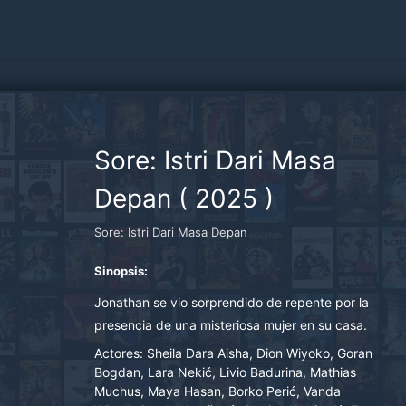
Sore: Istri Dari Masa
Depan
(
2025
)
Sore: Istri Dari Masa Depan
Sinopsis:
Jonathan se vio sorprendido de repente por la
presencia de una misteriosa mujer en su casa.
Aquella mañana, Jo se sobresaltó porque, de
Actores:
Sheila Dara Aisha, Dion Wiyoko, Goran
repente, una mujer que no conocía se quedó
Bogdan, Lara Nekić, Livio Badurina, Mathias
Muchus, Maya Hasan, Borko Perić, Vanda
dormida a su lado. Dolorido.