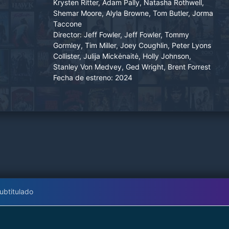
Krysten Ritter, Adam Pally, Natasha Rothwell,
Sonic debe buscar una alianza improbable con
Shemar Moore, Alyla Browne, Tom Butler, Jorma
la esperanza de detener a Shadow y proteger
Taccone
el planeta.
Director:
Jeff Fowler, Jeff Fowler, Tommy
Gormley, Tim Miller, Joey Coughlin, Peter Lyons
Collister, Julija Mickėnaitė, Holly Johnson,
Stanley Von Medvey, Ged Wright, Brent Forrest
Fecha de estreno:
2024
ubtitulado