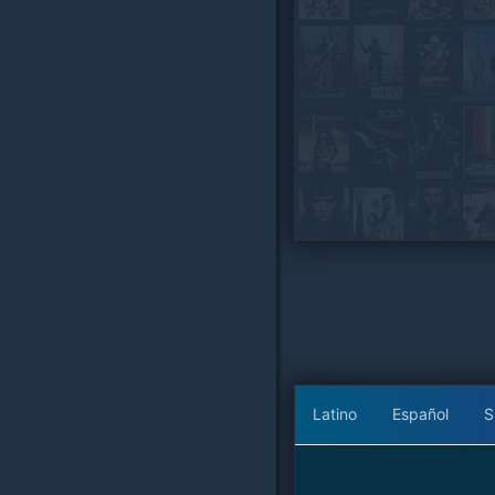
Latino
Español
S