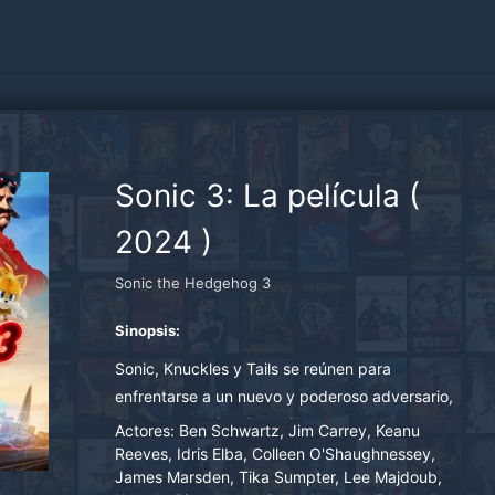
Sonic 3: La película
(
2024
)
Sonic the Hedgehog 3
Sinopsis:
Sonic, Knuckles y Tails se reúnen para
enfrentarse a un nuevo y poderoso adversario,
Shadow, un misterioso villano con poderes
Actores:
Ben Schwartz, Jim Carrey, Keanu
nunca antes vistos. Con sus habilidades
Reeves, Idris Elba, Colleen O'Shaughnessey,
James Marsden, Tika Sumpter, Lee Majdoub,
superadas en todos los sentidos, el Equipo