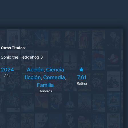
Otros Titulos:
Sonic the Hedgehog 3
2024
Acción
Ciencia
,
Año
ficción
Comedia
7.61
,
,
Rating
Familia
Generos