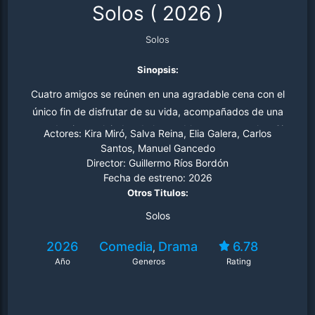
Solos
(
2026
)
Solos
Sinopsis:
Cuatro amigos se reúnen en una agradable cena con el
único fin de disfrutar de su vida, acompañados de una
copa de vino y alejados de los problemas personales. Sin
Actores:
Kira Miró, Salva Reina, Elia Galera, Carlos
embargo, las insatisfacciones comienzan a llegar según
Santos, Manuel Gancedo
Director:
Guillermo Ríos Bordón
avanza la noche y surgen temas que les inquietan, como
Fecha de estreno:
2026
el miedo, la pareja, la amistad, el sexo, el trabajo, la
Otros Titulos:
complicidad o la muerte.
Solos
2026
Comedia
Drama
6.78
,
Año
Generos
Rating