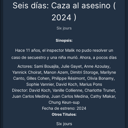
Seis días: Caza al asesino
(
2024
)
Six jours
Sinopsis:
Hace 11 años, el inspector Malik no pudo resolver un
caso de secuestro y una niña murió. Ahora, a pocos días
de que se cierre el caso, decide reabrirlo. Malik se lo
Actores:
Sami Bouajila, Julie Gayet, Anne Azoulay,
debe a la madre y a sí mismo. Mientras indaga en el
Yannick Choirat, Manon Azem, Dimitri Storoge, Marilyne
Canto, Gilles Cohen, Philippe Résimont, Olivia Bonamy,
pasado, una niña vuelve a ser secuestrada. El patrón es
Sophie Vannier, David Koch, Marius Pons
el mismo que hace una década, no es casualidad. Malik
Director:
David Koch, Vanille Collienne, Charlotte Trunet,
sabe que dispone de pocos días para arreglar las cosas
Juan Carlos Medina, Juan Carlos Medina, Cathy Mlakar,
y hacer justicia. El tiempo corre...
Chung Keun-sup
Fecha de estreno:
2024
Otros Titulos:
Six jours