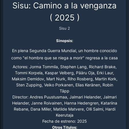
Sisu: Camino a la venganza
(
2025
)
Sisu 2
Sinopsis:
En plena Segunda Guerra Mundial, un hombre conocido
como "el hombre que se niega a morir" regresa a la casa
donde su familia fue brutalmente asesinada. Con
Actores:
Jorma Tommila, Stephen Lang, Richard Brake,
determinación, desmantela la casa, la carga en un
Tommi Korpela, Kaspar Velberg, Pääru Oja, Erki Laur,
Maksim Demidov, Mart Nurk, Riho Rosberg, Martin Kork,
camión y se propone reconstruirla en un lugar seguro en
Sten Zupping, Veiko Porkanen, Elias Keränen, Robin
honor a sus seres queridos. Cuando el comandante del
Täpp
Ejército Rojo responsable de la masacre regresa
Director:
Andres Puustusmaa, Jalmari Helander, Jalmari
decidido a eliminarlo, se desata una implacable y
Helander, Janne Roivainen, Hanna Hedengren, Katariina
espectacular persecución a través del país. La película
Rebane, Dana Miller, Matilde Matvere, Olli Salmi, Hardi
Keerutaja
está llena de escenas de acción trepidantes y una lucha
Fecha de estreno:
2025
a muerte, reafirmando la leyenda de un guerrero solitario
Otros Titulos: