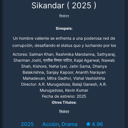
Sikandar
(
2025
)
सिकंदर
Sinopsis:
Un hombre valiente se enfrenta a una poderosa red de
corrupción, desafiando el status quo y luchando por los
derechos de la gente común en una nación presa de la
Actores:
Salman Khan, Rashmika Mandanna, Sathyaraj,
injusticia.
Sharman Joshi, प्रतीक स्मिता पाटिल, Kajal Agarwal, Nawab
Shah, Kishore, Neha Iyer, Jatin Sarna, Dhanya
Balakrishna, Sanjay Kapoor, Ananth Narayan
Mahadevan, Mitra Gadhvi, Vishal Vashishtha
Director:
A.R. Murugadoss, Balaji Ganesh, A.R.
Murugadoss, Kevin Kumar
Fecha de estreno:
2025
Otros Titulos:
सिकंदर
2025
Acción
Drama
4.96
,