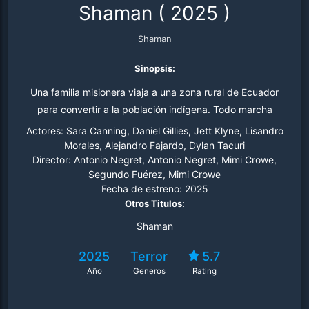
Shaman
(
2025
)
Shaman
Sinopsis:
Una familia misionera viaja a una zona rural de Ecuador
para convertir a la población indígena. Todo marcha
aparentemente bien hasta que el hijo se adentra en una
Actores:
Sara Canning, Daniel Gillies, Jett Klyne, Lisandro
cueva prohibida y regresa portando un espíritu
Morales, Alejandro Fajardo, Dylan Tacuri
Director:
Antonio Negret, Antonio Negret, Mimi Crowe,
demoníaco. Candida, la madre, cree que un exorcismo
Segundo Fuérez, Mimi Crowe
católico puede liberarlo de esa fuerza maligna; sin
Fecha de estreno:
2025
embargo, los chamanes locales advierten que esta
Otros Titulos:
entidad es mucho más antigua que su religión, y que si
Shaman
no se enfrenta adecuadamente, podría destruirlos a
todos.
2025
Terror
5.7
Año
Generos
Rating