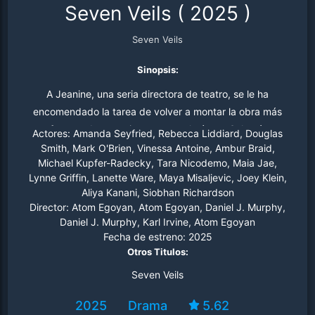
Seven Veils
(
2025
)
Seven Veils
Sinopsis:
A Jeanine, una seria directora de teatro, se le ha
encomendado la tarea de volver a montar la obra más
famosa de su antiguo mentor, la ópera Salomé.
Actores:
Amanda Seyfried, Rebecca Liddiard, Douglas
Atormentada por recuerdos oscuros e inquietantes de su
Smith, Mark O'Brien, Vinessa Antoine, Ambur Braid,
Michael Kupfer-Radecky, Tara Nicodemo, Maia Jae,
pasado, permite que su trauma reprimido coloree el
Lynne Griffin, Lanette Ware, Maya Misaljevic, Joey Klein,
presente mientras regresa al mundo de la ópera después
Aliya Kanani, Siobhan Richardson
de tantos años de ausencia.
Director:
Atom Egoyan, Atom Egoyan, Daniel J. Murphy,
Daniel J. Murphy, Karl Irvine, Atom Egoyan
Fecha de estreno:
2025
Otros Titulos:
Seven Veils
2025
Drama
5.62