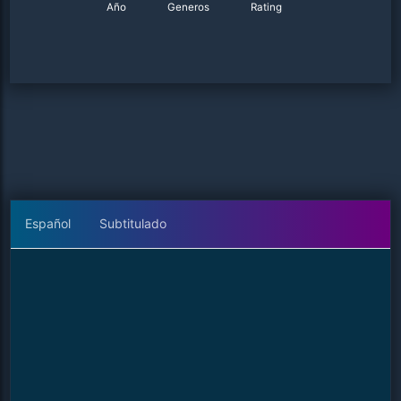
Año
Generos
Rating
Español
Subtitulado