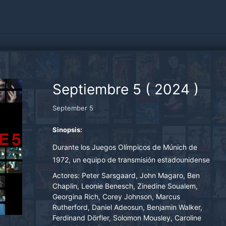
Septiembre 5
(
2024
)
September 5
Sinopsis:
Durante los Juegos Olímpicos de Múnich de
1972, un equipo de transmisión estadounidense
pasa de cubrir deportes a informar sobre una
Actores:
Peter Sarsgaard, John Magaro, Ben
dramática situación de rehenes que involucra a
Chaplin, Leonie Benesch, Zinedine Soualem,
Georgina Rich, Corey Johnson, Marcus
atletas israelíes. Un joven productor, que
Rutherford, Daniel Adeosun, Benjamin Walker,
inesperadamente dirige la transmisión en vivo,
Ferdinand Dörfler, Solomon Mousley, Caroline
se enfrenta a decisiones difíciles mientras el