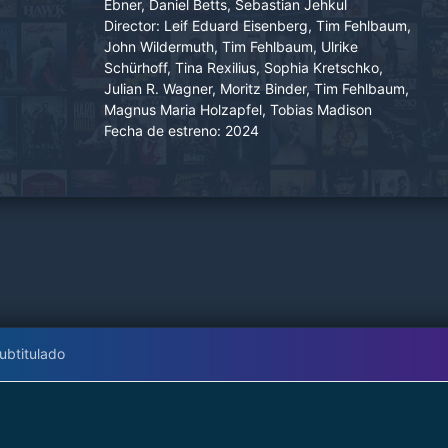
Ebner, Daniel Betts, Sebastian Jehkul
tiempo se agota, los rumores se propagan y las
Director:
Leif Eduard Eisenberg, Tim Fehlbaum,
vidas de los rehenes penden de un hilo.
John Wildermuth, Tim Fehlbaum, Ulrike
Schürhoff, Tina Rexilius, Sophia Kretschko,
Julian R. Wagner, Moritz Binder, Tim Fehlbaum,
Magnus Maria Holzapfel, Tobias Madison
Fecha de estreno:
2024
ubtitulado