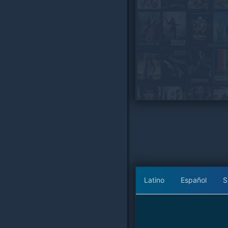
Latino
Español
S