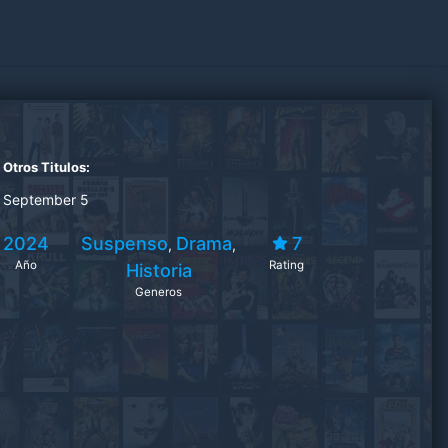
Otros Titulos:
September 5
2024
Suspenso
Drama
7
,
,
Año
Rating
Historia
Generos