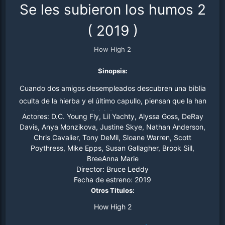
Se les subieron los humos 2
(
2019
)
How High 2
Sinopsis:
Cuando dos amigos desempleados descubren una biblia
oculta de la hierba y el último capullo, piensan que la han
hecho ... con dinero 'inicial' para comenzar una nueva
Actores:
D.C. Young Fly, Lil Yachty, Alyssa Goss, DeRay
aplicación de entrega de bocadillos. Pero, cuando se les
Davis, Anya Monzikova, Justine Skye, Nathan Anderson,
Chris Cavalier, Tony DeMil, Sloane Warren, Scott
roba casi toda su biblia de alijo y hierba, los dos
Poythress, Mike Epps, Susan Gallagher, Brook Sill,
empresarios emprenden una atroz aventura alucinante a
BreeAnna Marie
través de Atlanta para encontrarlos. Apedreados con
Director:
Bruce Leddy
poderes sobrenaturales, buscan "alto" y bajo, sin
Fecha de estreno:
2019
detenerse ante nada para recuperar su boleto para
Otros Titulos:
comenzar un negocio legítimo.
How High 2