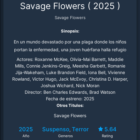
Savage Flowers
(
2025
)
Savage Flowers
Sinopsis:
En un mundo devastado por una plaga donde los niños
portan la enfermedad, una joven huérfana halla refugio
en un hogar temporal improvisado, pero descubre que el
Actores:
Roxanne McKee, Olivia-Mai Barrett, Maddie
verdadero peligro son las chicas con las que vive.
Mills, Connie Jenkins-Greig, Meesha Garbett, Romanie
Jija-Wakeham, Luke Brandon Field, Iona Bell, Vivienne
Rowland, Victor Hugo, Jack McEvoy, Christina D. Harper,
Joshua Wichard, Nick Moran
Director:
Ben Charles Edwards, Brad Watson
Fecha de estreno:
2025
Otros Titulos:
Savage Flowers
2025
Suspenso
Terror
5.64
,
Año
Generos
Rating