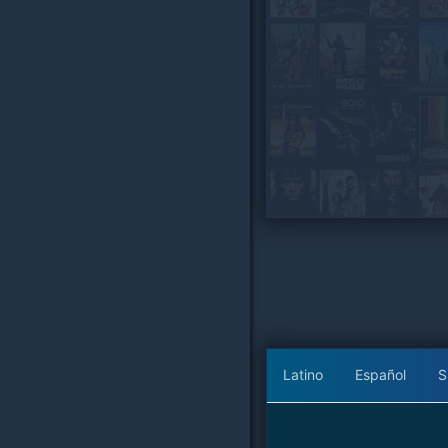
Latino
Español
S