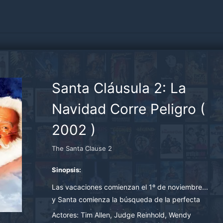
Santa Cláusula 2: La
Navidad Corre Peligro
(
2002
)
The Santa Clause 2
Sinopsis:
Las vacaciones comienzan el 1º de noviembre...
y Santa comienza la búsqueda de la perfecta
Sra. Claus. Scott Calvin ha sido Santa Claus
Actores:
Tim Allen, Judge Reinhold, Wendy