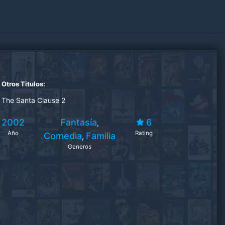
Otros Titulos:
The Santa Clause 2
2002
Fantasía
6
,
Año
Rating
Comedia
Familia
,
Generos