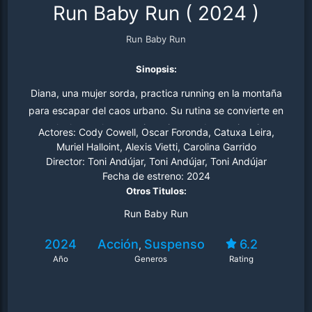
Run Baby Run
(
2024
)
Run Baby Run
Sinopsis:
Diana, una mujer sorda, practica running en la montaña
para escapar del caos urbano. Su rutina se convierte en
una lucha por la supervivencia cuando un misterioso
Actores:
Cody Cowell, Oscar Foronda, Catuxa Leira,
corredor la persigue. A través de desafíos extremos y
Muriel Halloint, Alexis Vietti, Carolina Garrido
Director:
Toni Andújar, Toni Andújar, Toni Andújar
encuentros inesperados, Diana debe usar su ingenio y
Fecha de estreno:
2024
valentía para sobrevivir. Al final, un giro inesperado
Otros Titulos:
redefine su destino en este thriller de acción vertiginoso
Run Baby Run
sobre resistencia y superación.
2024
Acción
Suspenso
6.2
,
Año
Generos
Rating