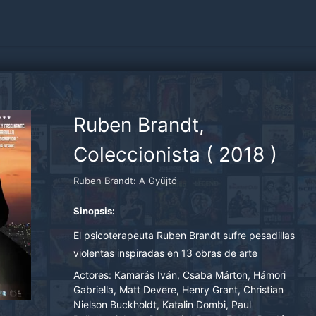
Ruben Brandt,
Coleccionista
(
2018
)
Ruben Brandt: A Gyűjtő
Sinopsis:
El psicoterapeuta Ruben Brandt sufre pesadillas
violentas inspiradas en 13 obras de arte
famosas, como "Retrato del cartero Joseph
Actores:
Kamarás Iván, Csaba Márton, Hámori
Roulin", de Van Gogh, la "Venus of Urbino, de
Gabriella, Matt Devere, Henry Grant, Christian
Nielson Buckholdt, Katalin Dombi, Paul
Tiziano, o "Mujer con libro", de Picasso. Cuatro