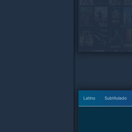
Latino
Subtitulado