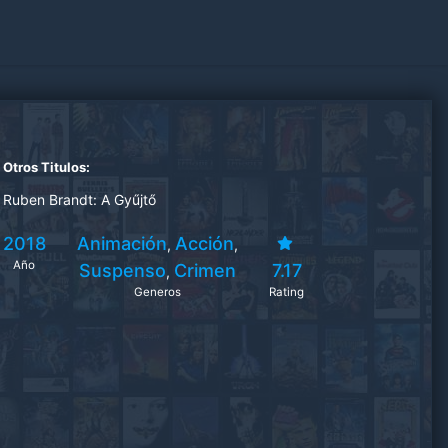
Otros Titulos:
Ruben Brandt: A Gyűjtő
2018
Animación
Acción
,
,
Año
Suspenso
Crimen
7.17
,
Generos
Rating