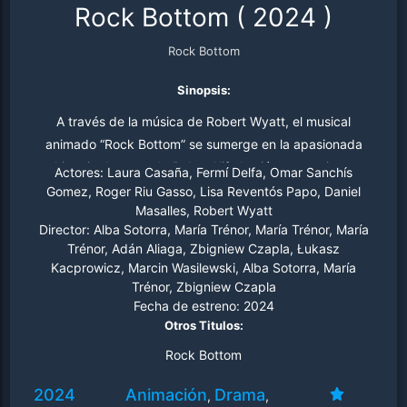
Rock Bottom
(
2024
)
Rock Bottom
Sinopsis:
A través de la música de Robert Wyatt, el musical
animado “Rock Bottom” se sumerge en la apasionada
historia de amor de Bob y Alif, dos jóvenes artistas
Actores:
Laura Casaña, Fermí Delfa, Omar Sanchís
inmersos en el torbellino creativo de la cultura hippie de
Gomez, Roger Riu Gasso, Lisa Reventós Papo, Daniel
Masalles, Robert Wyatt
principios de los 70.
Director:
Alba Sotorra, María Trénor, María Trénor, María
Trénor, Adán Aliaga, Zbigniew Czapla, Łukasz
Kacprowicz, Marcin Wasilewski, Alba Sotorra, María
Trénor, Zbigniew Czapla
Fecha de estreno:
2024
Otros Titulos:
Rock Bottom
2024
Animación
Drama
,
,