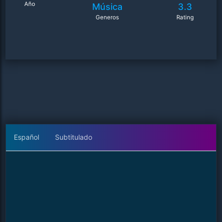
Año
Música
3.3
Generos
Rating
Español
Subtitulado