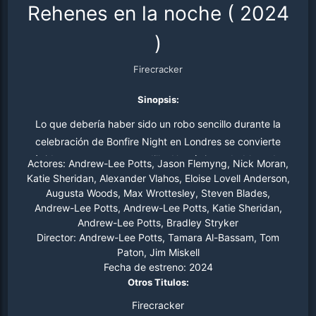
Rehenes en la noche
(
2024
)
Firecracker
Sinopsis:
Lo que debería haber sido un robo sencillo durante la
celebración de Bonfire Night en Londres se convierte
rápidamente en una pesadilla. Un trío improbable —dos
Actores:
Andrew-Lee Potts, Jason Flemyng, Nick Moran,
criminales en fuga y una agente inmobiliaria como rehén
Katie Sheridan, Alexander Vlahos, Eloise Lovell Anderson,
Augusta Woods, Max Wrottesley, Steven Blades,
— queda atrapado en una casa suburbana, enfrentando
Andrew-Lee Potts, Andrew-Lee Potts, Katie Sheridan,
amenazas externas y sus propios demonios internos. A
Andrew-Lee Potts, Bradley Stryker
medida que avanza la noche, se forjan y rompen
Director:
Andrew-Lee Potts, Tamara Al-Bassam, Tom
alianzas, emergen secretos ocultos y la violencia se
Paton, Jim Miskell
intensifica.
Fecha de estreno:
2024
Otros Titulos:
Firecracker