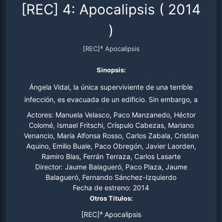
[REC] 4: Apocalipsis
(
2014
)
[REC]⁴ Apocalipsis
Sinopsis:
Ángela Vidal, la única superviviente de una terrible
infección, es evacuada de un edificio. Sin embargo, a
pesar de que la situación parece estar controlada, el
Actores:
Manuela Velasco, Paco Manzanedo, Héctor
caos vuelve a desatarse y la semilla del mal renace
Colomé, Ismael Fritschi, Críspulo Cabezas, Mariano
Venancio, María Alfonsa Rosso, Carlos Zabala, Cristian
adoptando nuevas y terribles formas.
Aquino, Emilio Buale, Paco Obregón, Javier Laorden,
Ramiro Blas, Ferrán Terraza, Carlos Lasarte
Director:
Jaume Balagueró, Paco Plaza, Jaume
Balagueró, Fernando Sánchez-Izquierdo
Fecha de estreno:
2014
Otros Titulos:
[REC]⁴ Apocalipsis