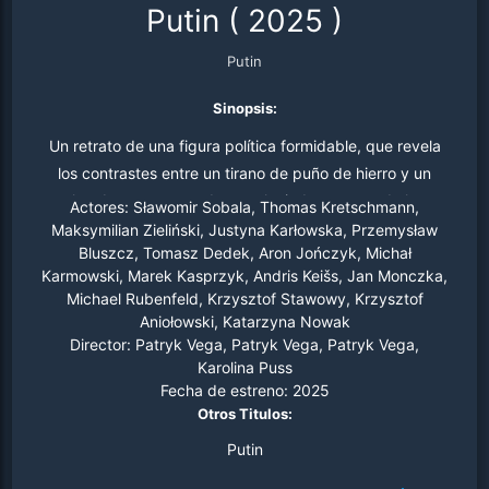
Putin
(
2025
)
Putin
Sinopsis:
Un retrato de una figura política formidable, que revela
los contrastes entre un tirano de puño de hierro y un
hombre atormentado por el miedo, mostrando la
Actores:
Sławomir Sobala, Thomas Kretschmann,
complejidad de su poder y su vulnerabilidad.
Maksymilian Zieliński, Justyna Karłowska, Przemysław
Bluszcz, Tomasz Dedek, Aron Jończyk, Michał
Karmowski, Marek Kasprzyk, Andris Keišs, Jan Monczka,
Michael Rubenfeld, Krzysztof Stawowy, Krzysztof
Aniołowski, Katarzyna Nowak
Director:
Patryk Vega, Patryk Vega, Patryk Vega,
Karolina Puss
Fecha de estreno:
2025
Otros Titulos:
Putin