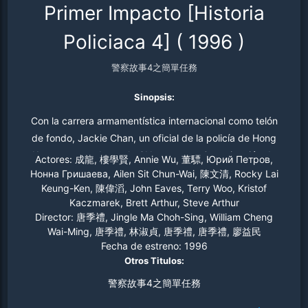
Primer Impacto [Historia
Policiaca 4]
(
1996
)
警察故事4之簡單任務
Sinopsis:
Con la carrera armamentística internacional como telón
de fondo, Jackie Chan, un oficial de la policía de Hong
Kong contratado por la CIA y por una Organización de
Actores:
成龍, 樓學賢, Annie Wu, 董驃, Юрий Петров,
Inteligencia Rusa, utiliza todas las armas a su alcance
Нонна Гришаева, Ailen Sit Chun-Wai, 陳文清, Rocky Lai
Keung-Ken, 陳偉滔, John Eaves, Terry Woo, Kristof
para recuperar una cabeza atómica ucraniana que ha
Kaczmarek, Brett Arthur, Steve Arthur
sido robada… Cuarta entrega de la saga «Police Story».
Director:
唐季禮, Jingle Ma Choh-Sing, William Cheng
Wai-Ming, 唐季禮, 林淑貞, 唐季禮, 唐季禮, 廖益民
Fecha de estreno:
1996
Otros Titulos:
警察故事4之簡單任務