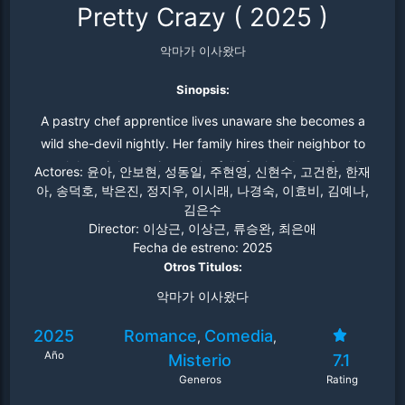
Pretty Crazy
(
2025
)
악마가 이사왔다
Sinopsis:
A pastry chef apprentice lives unaware she becomes a
wild she-devil nightly. Her family hires their neighbor to
watch her night version, as he falls for her day self while
Actores:
윤아, 안보현, 성동일, 주현영, 신현수, 고건한, 한재
seeking to break her curse.
아, 송덕호, 박은진, 정지우, 이시래, 나경숙, 이효비, 김예나,
김은수
Director:
이상근, 이상근, 류승완, 최은애
Fecha de estreno:
2025
Otros Titulos:
악마가 이사왔다
2025
Romance
Comedia
,
,
Año
Misterio
7.1
Generos
Rating