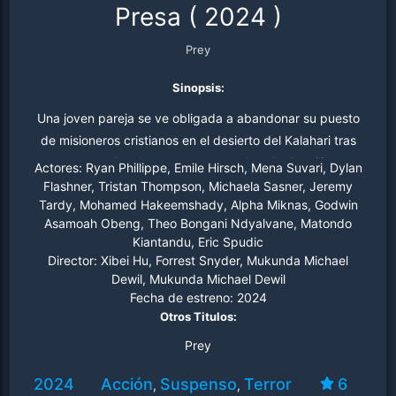
Presa
(
2024
)
Prey
Sinopsis:
Una joven pareja se ve obligada a abandonar su puesto
de misioneros cristianos en el desierto del Kalahari tras
ser amenazados de muerte por una banda de militantes
Actores:
Ryan Phillippe, Emile Hirsch, Mena Suvari, Dylan
extremistas. Tras estrellarse su avión, deben luchar
Flashner, Tristan Thompson, Michaela Sasner, Jeremy
Tardy, Mohamed Hakeemshady, Alpha Miknas, Godwin
contra hombres y animales por sus vidas.
Asamoah Obeng, Theo Bongani Ndyalvane, Matondo
Kiantandu, Eric Spudic
Director:
Xibei Hu, Forrest Snyder, Mukunda Michael
Dewil, Mukunda Michael Dewil
Fecha de estreno:
2024
Otros Titulos:
Prey
2024
Acción
Suspenso
Terror
6
,
,