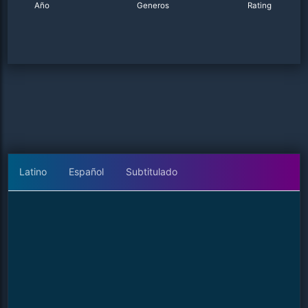
Año
Generos
Rating
Latino
Español
Subtitulado