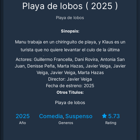
Playa de lobos
(
2025
)
Playa de lobos
Sinopsis:
Manu trabaja en un chiringuito de playa, y Klaus es un
turista que no quiere levantar el culo de la última
tumbona que falta por recoger. Aparentemente parece
Actores:
Guillermo Francella, Dani Rovira, Antonia San
sólo el encuentro casual de dos tipos totalmente
Juan, Denisse Peña, Marta Hazas, Javier Veiga, Javier
Veiga, Javier Veiga, Marta Hazas
opuestos y condenados a no entenderse. Pero Manu
Director:
Javier Veiga
empieza a sospechar que Klaus no está en esa playa por
Fecha de estreno:
2025
casualidad, ni es quien decía ser. La tensión va subiendo
Otros Titulos:
entre ellos, hasta que Klaus le hace a Manu una
Playa de lobos
desconcertante y perturbadora propuesta.
2025
Comedia
Suspenso
5.73
,
Año
Generos
Rating