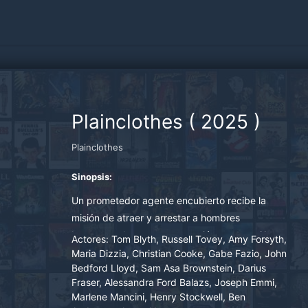
Plainclothes
(
2025
)
Plainclothes
Sinopsis:
Un prometedor agente encubierto recibe la
misión de atraer y arrestar a hombres
homosexuales en una operación secreta. Sin
Actores:
Tom Blyth, Russell Tovey, Amy Forsyth,
embargo, su perspectiva cambia cuando se
Maria Dizzia, Christian Cooke, Gabe Fazio, John
Bedford Lloyd, Sam Asa Brownstein, Darius
enamora de uno de sus objetivos, un hombre
Fraser, Alessandra Ford Balazs, Joseph Emmi,
que es parte de la misma red que está tratando
Marlene Mancini, Henry Stockwell, Ben
de desmantelar.