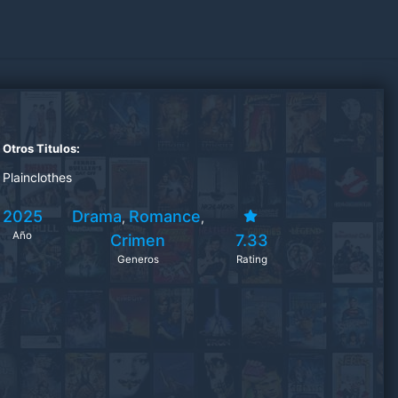
Otros Titulos:
Plainclothes
2025
Drama
Romance
,
,
Año
Crimen
7.33
Generos
Rating