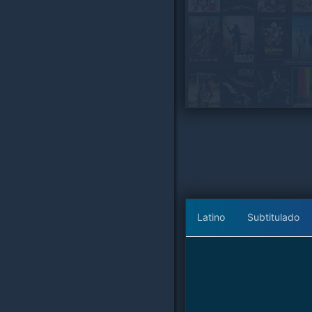
Latino
Subtitulado