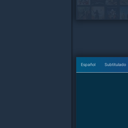
Español
Subtitulado