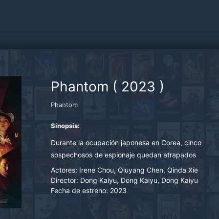
Phantom
(
2023
)
Phantom
Sinopsis:
Durante la ocupación japonesa en Corea, cinco
sospechosos de espionaje quedan atrapados
en un hotel en un acantilado, obligados a
Actores:
Irene Chou, Qiuyang Chen, Qinda Xie
descubrir al traidor entre ellos para salvarse. La
Director:
Dong Kaiyu, Dong Kaiyu, Dong Kaiyu
Fecha de estreno:
2023
tensión aumenta mientras cada uno desconfía
del otro.