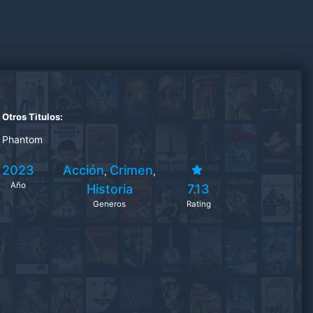
Otros Titulos:
Phantom
2023
Acción
Crimen
,
,
Año
Historia
7.13
Generos
Rating