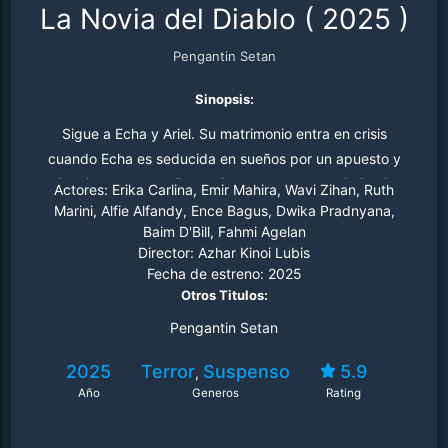
La Novia del Diablo
(
2025
)
Pengantin Setan
Sinopsis:
Sigue a Echa y Ariel. Su matrimonio entra en crisis
cuando Echa es seducida en sueños por un apuesto y
misterioso hombre. Este sujeto resulta ser el Jin Dasim,
Actores:
Erika Carlina, Emir Mahira, Wavi Zihan, Ruth
un demonio destructor de hogares obsesionado con
Marini, Alfie Alfandy, Ence Bagus, Dwika Pradnyana,
Baim D'Bill, Fahmi Agelan
poseerla por completo en el mundo real.
Director:
Azhar Kinoi Lubis
Fecha de estreno:
2025
Otros Titulos:
Pengantin Setan
2025
Terror
Suspenso
5.9
,
Año
Generos
Rating