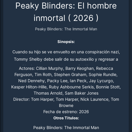
Peaky Blinders: El hombre
inmortal
(
2026
)
Peaky Blinders: The Immortal Man
Sinopsis:
Cuando su hijo se ve envuelto en una conspiración nazi,
Tommy Shelby debe salir de su autoexilio y regresar a
Birmingham para salvar a su familia y su país.
Actores:
Cillian Murphy, Barry Keoghan, Rebecca
Ferguson, Tim Roth, Stephen Graham, Sophie Rundle,
Ned Dennehy, Packy Lee, Ian Peck, Jay Lycurgo,
Kasper Hilton-Hille, Ruby Ashbourne Serkis, Bonnie Stott,
Thomas Arnold, Sam Baker Jones
Director:
Tom Harper, Tom Harper, Nick Laurence, Tom
Browne
Fecha de estreno:
2026
Otros Titulos:
Peaky Blinders: The Immortal Man