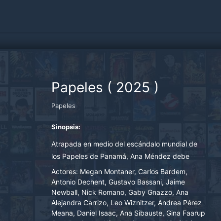
Papeles
(
2025
)
Papeles
Sinopsis:
Atrapada en medio del escándalo mundial de
los Papeles de Panamá, Ana Méndez debe
luchar contra el sistema, los medios de
Actores:
Megan Montaner, Carlos Bardem,
comunicación mundiales y su propia brújula
Antonio Dechent, Gustavo Bassani, Jaime
Newball, Nick Romano, Gaby Gnazzo, Ana
ética para intentar restaurar su reputación y
Alejandra Carrizo, Leo Wiznitzer, Andrea Pérez
salvar a su familia.
Meana, Daniel Isaac, Ana Sibauste, Gina Faarup