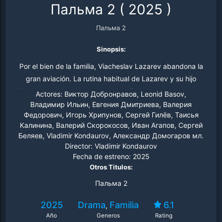
Пальма 2
(
2025
)
Пальма 2
Sinopsis:
Por el bien de la familia, Viacheslav Lazarev abandona la
gran aviación. La rutina habitual de Lazarev y su hijo
Kolya se ve alterada por un pequeño osezno, acurrucado
Actores:
Виктор Добронравов, Leonid Basov,
en la cabina de uno de los aviones. El pequeño Mansur,
Владимир Ильин, Евгения Дмитриева, Валерия
Федорович, Игорь Хрипунов, Сергей Гилёв, Таисья
tras escapar de unos cazadores furtivos, se encariña
Калинина, Валерий Скорокосов, Иван Агапов, Сергей
con Lazarev.
Беляев, Vladimir Kondaurov, Александр Домогаров мл.
Director:
Vladimir Kondaurov
Fecha de estreno:
2025
Otros Titulos:
Пальма 2
2025
Drama
Familia
6.1
,
Año
Generos
Rating