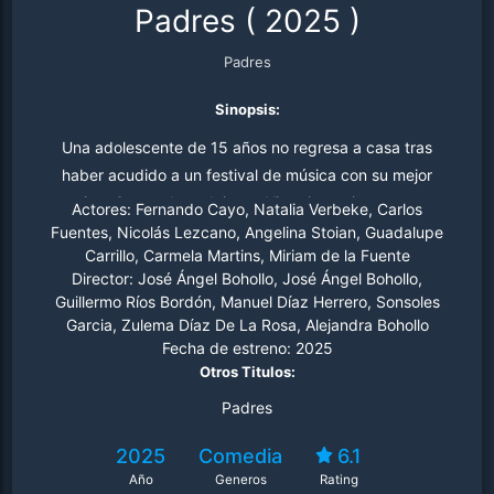
Padres
(
2025
)
Padres
Sinopsis:
Una adolescente de 15 años no regresa a casa tras
haber acudido a un festival de música con su mejor
amiga. Sus padres, Jaime y Victoria, recientemente
Actores:
Fernando Cayo, Natalia Verbeke, Carlos
divorciados, se reúnen en su antiguo chalet común para
Fuentes, Nicolás Lezcano, Angelina Stoian, Guadalupe
Carrillo, Carmela Martins, Miriam de la Fuente
encontrar a su hija. Todo resulta más misterioso cuando
Director:
José Ángel Bohollo, José Ángel Bohollo,
descubren dónde se encuentra la ubicación de su móvil.
Guillermo Ríos Bordón, Manuel Díaz Herrero, Sonsoles
Comienza así una búsqueda desesperada.
Garcia, Zulema Díaz De La Rosa, Alejandra Bohollo
Fecha de estreno:
2025
Otros Titulos:
Padres
2025
Comedia
6.1
Año
Generos
Rating