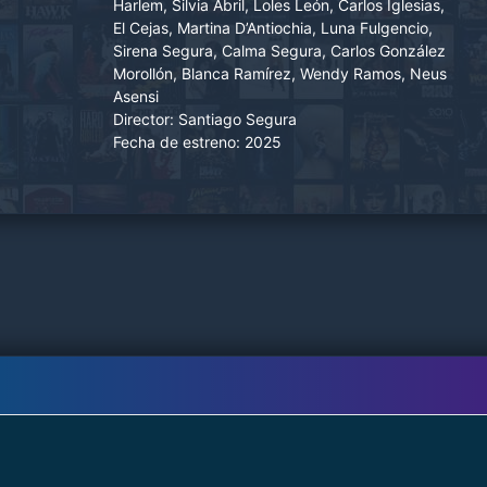
trauma del “nido repleto”: nadie se va de casa.
Harlem, Silvia Abril, Loles León, Carlos Iglesias,
El Cejas, Martina D’Antiochia, Luna Fulgencio,
Sirena Segura, Calma Segura, Carlos González
Morollón, Blanca Ramírez, Wendy Ramos, Neus
Asensi
Director:
Santiago Segura
Fecha de estreno:
2025