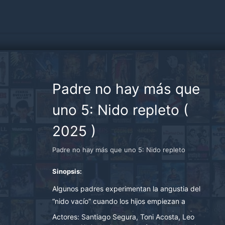
Padre no hay más que
uno 5: Nido repleto
(
2025
)
Padre no hay más que uno 5: Nido repleto
Sinopsis:
Algunos padres experimentan la angustia del
“nido vacío” cuando los hijos empiezan a
abandonar el hogar. Javier, en cambio, sufre el
Actores:
Santiago Segura, Toni Acosta, Leo