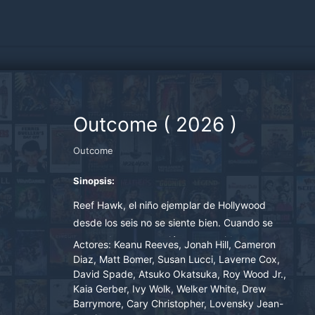
Outcome
(
2026
)
Outcome
Sinopsis:
Reef Hawk, el niño ejemplar de Hollywood
desde los seis no se siente bien. Cuando se
entera de una extorsión con un video
Actores:
Keanu Reeves, Jonah Hill, Cameron
misterioso, inicia una gira de redención
Diaz, Matt Bomer, Susan Lucci, Laverne Cox,
David Spade, Atsuko Okatsuka, Roy Wood Jr.,
preventiva para reparar los daños, confrontar a
Kaia Gerber, Ivy Wolk, Welker White, Drew
sus demonios y no ser cancelado.
Barrymore, Cary Christopher, Lovensky Jean-