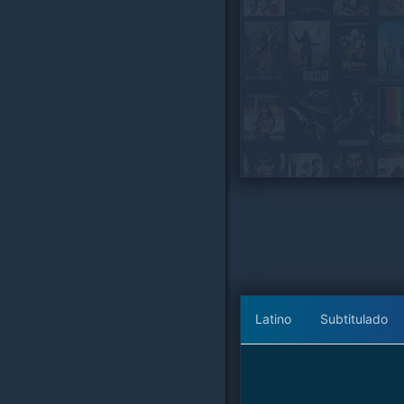
Latino
Subtitulado