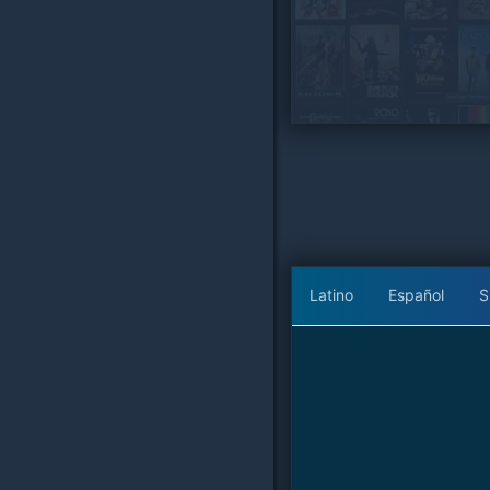
Latino
Español
S