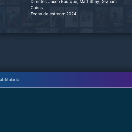
Director:
Jason Bourque, Matt Shay, Graham
Cairns
Fecha de estreno:
2024
ubtitulado