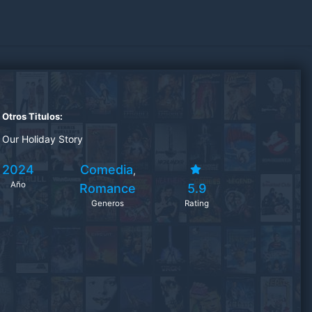
Otros Titulos:
Our Holiday Story
2024
Comedia
,
Año
Romance
5.9
Generos
Rating