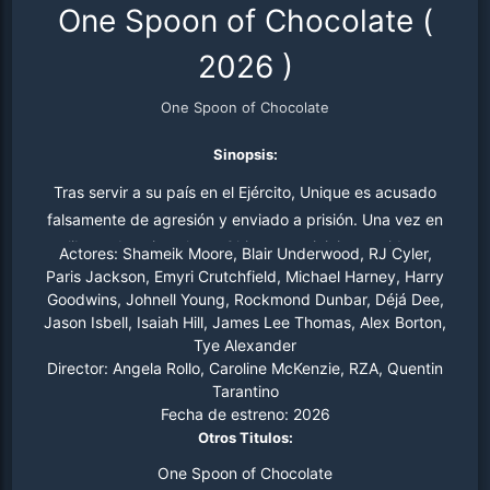
One Spoon of Chocolate
(
2026
)
One Spoon of Chocolate
Sinopsis:
Tras servir a su país en el Ejército, Unique es acusado
falsamente de agresión y enviado a prisión. Una vez en
libertad, se instala en Ohio para reiniciar su vida y
Actores:
Shameik Moore, Blair Underwood, RJ Cyler,
retomar el contacto con su único pariente vivo, Ramsey.
Paris Jackson, Emyri Crutchfield, Michael Harney, Harry
Goodwins, Johnell Young, Rockmond Dunbar, Déjá Dee,
Sin embargo, algo insidioso ocurre en este pueblo: su
Jason Isbell, Isaiah Hill, James Lee Thomas, Alex Borton,
sheriff racista y su grupo de acólitos —igualmente
Tye Alexander
intolerantes— tienen una inclinación por la violencia y
Director:
Angela Rollo, Caroline McKenzie, RZA, Quentin
comparten un secreto macabro relacionado con una
Tarantino
reciente serie de desapariciones de hombres jóvenes
Fecha de estreno:
2026
Otros Titulos:
negros.
One Spoon of Chocolate