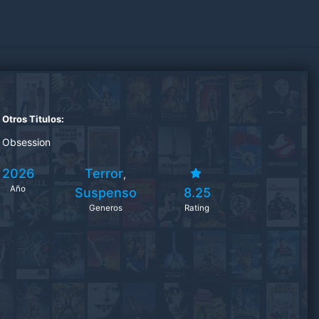
Otros Titulos:
Obsession
2026
Terror
,
Año
Suspenso
8.25
Generos
Rating