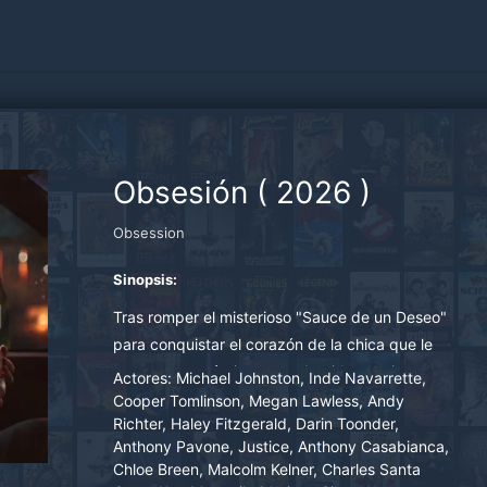
Obsesión
(
2026
)
Obsession
Sinopsis:
Tras romper el misterioso "Sauce de un Deseo"
para conquistar el corazón de la chica que le
gusta, un romántico empedernido consigue
Actores:
Michael Johnston, Inde Navarrette,
exactamente lo que pedía, pero pronto
Cooper Tomlinson, Megan Lawless, Andy
Richter, Haley Fitzgerald, Darin Toonder,
descubre que algunos deseos tienen un precio
Anthony Pavone, Justice, Anthony Casabianca,
oscuro y siniestro.
Chloe Breen, Malcolm Kelner, Charles Santa