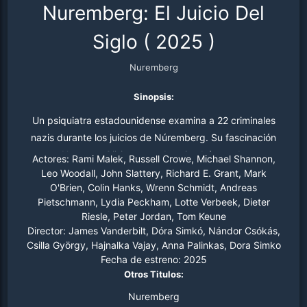
Nuremberg: El Juicio Del
Siglo
(
2025
)
Nuremberg
Sinopsis:
Un psiquiatra estadounidense examina a 22 criminales
nazis durante los juicios de Núremberg. Su fascinación
por Hermann Göring y su obsesiva búsqueda por
Actores:
Rami Malek, Russell Crowe, Michael Shannon,
entender la naturaleza del mal lo llevan a un oscuro
Leo Woodall, John Slattery, Richard E. Grant, Mark
O'Brien, Colin Hanks, Wrenn Schmidt, Andreas
destino.
Pietschmann, Lydia Peckham, Lotte Verbeek, Dieter
Riesle, Peter Jordan, Tom Keune
Director:
James Vanderbilt, Dóra Simkó, Nándor Csókás,
Csilla György, Hajnalka Vajay, Anna Palinkas, Dora Simko
Fecha de estreno:
2025
Otros Titulos:
Nuremberg