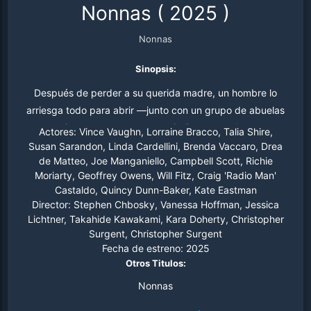
Nonnas
(
2025
)
Nonnas
Sinopsis:
Después de perder a su querida madre, un hombre lo
arriesga todo para abrir ―junto con un grupo de abuelas
cocineras― un restaurante italiano en su honor.
Actores:
Vince Vaughn, Lorraine Bracco, Talia Shire,
Susan Sarandon, Linda Cardellini, Brenda Vaccaro, Drea
de Matteo, Joe Manganiello, Campbell Scott, Richie
Moriarty, Geoffrey Owens, Will Fitz, Craig 'Radio Man'
Castaldo, Quincy Dunn-Baker, Kate Eastman
Director:
Stephen Chbosky, Vanessa Hoffman, Jessica
Lichtner, Takahide Kawakami, Kara Doherty, Christopher
Surgent, Christopher Surgent
Fecha de estreno:
2025
Otros Titulos:
Nonnas