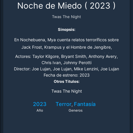
Noche de Miedo
(
2023
)
Twas The Night
Sinopsis:
En Nochebuena, Mya cuenta relatos terroríficos sobre
Jack Frost, Krampus y el Hombre de Jengibre,
mostrando el lado brutal de la Navidad y convirtiendo
Actores:
Taylor Kilgore, Bryant Smith, Anthony Avery,
tradiciones en pesadillas.
Chris Ivan, Johnny Perotti
Director:
Joe Lujan, Joe Lujan, Mike Lenzini, Joe Lujan
Fecha de estreno:
2023
Otros Titulos:
Twas The Night
2023
Terror
Fantasía
,
Año
Generos