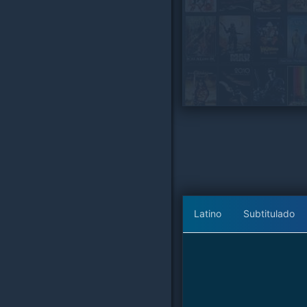
Latino
Subtitulado