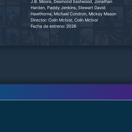
J.B. Moore, Desmond Eastwood, Jonathan
amenacen con matarlos.
Harden, Paddy Jenkins, Stewart David
Hawthorne, Michael Condron, Mickey Mason
Director:
Colin McIvor, Colin McIvor
Fecha de estreno:
2026