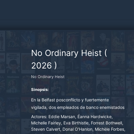
No Ordinary Heist
(
2026
)
No Ordinary Heist
Sinopsis:
En la Belfast posconflicto y fuertemente
vigilada, dos empleados de banco enemistados
se ven obligados a perpetrar el mayor atraco
Actores:
Eddie Marsan, Éanna Hardwicke,
bancario de Irlanda después de que los
Michelle Fairley, Eva Birthistle, Forrest Bothwell,
Steven Calvert, Donal O'Hanlon, Michèle Forbes,
delincuentes secuestren a sus familias y