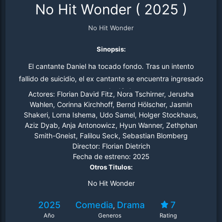
No Hit Wonder
(
2025
)
No Hit Wonder
Sinopsis:
El cantante Daniel ha tocado fondo. Tras un intento
fallido de suicidio, el ex cantante se encuentra ingresado
en un psiquiátrico.
Actores:
Florian David Fitz, Nora Tschirner, Jerusha
Wahlen, Corinna Kirchhoff, Bernd Hölscher, Jasmin
Shakeri, Lorna Ishema, Udo Samel, Holger Stockhaus,
Aziz Dyab, Anja Antonowicz, Hyun Wanner, Zethphan
Smith-Gneist, Falilou Seck, Sebastian Blomberg
Director:
Florian Dietrich
Fecha de estreno:
2025
Otros Titulos:
No Hit Wonder
2025
Comedia
Drama
7
,
Año
Generos
Rating