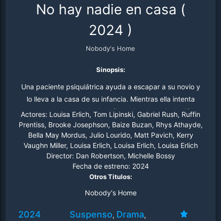
No hay nadie en casa
(
2024
)
Nobody's Home
Sinopsis:
Una paciente psiquiátrica ayuda a escapar a su novio y
lo lleva a la casa de su infancia. Mientras ella intenta
mantener el control sobre él mediante manipulación
Actores:
Louisa Erlich, Tom Lipinski, Gabriel Rush, Ruffin
psicológica, un visitante inesperado desencadena una
Prentiss, Brooke Josephson, Baize Buzan, Rhys Athayde,
Bella May Mordus, Julio Lourido, Matt Pavich, Kerry
noche de juegos mentales.
Vaughn Miller, Louisa Erlich, Louisa Erlich, Louisa Erlich
Director:
Dan Robertson, Michelle Bossy
Fecha de estreno:
2024
Otros Titulos:
Nobody's Home
2024
Suspenso
Drama
,
,