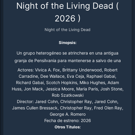
Night of the Living Dead
(
2026
)
Night of the Living Dead
Sinopsis:
Un grupo heterogéneo se atrinchera en una antigua
granja de Pensilvania para mantenerse a salvo de una
horda de demonios carnívoros que asolan el noreste.
Actores:
Vivica A. Fox, Brittany Underwood, Robert
Carradine, Dee Wallace, Eva Ceja, Raphael Gabai,
Richard Gabai, Scotch Hopkins, Miko Hughes, Adam
Huss, Jon Mack, Jessica Moore, Maria Paris, Josh Stone,
Rob Szatkowski
Director:
Jared Cohn, Christopher Ray, Jared Cohn,
James Cullen Bressack, Christopher Ray, Fred Olen Ray,
George A. Romero
Fecha de estreno:
2026
Otros Titulos: