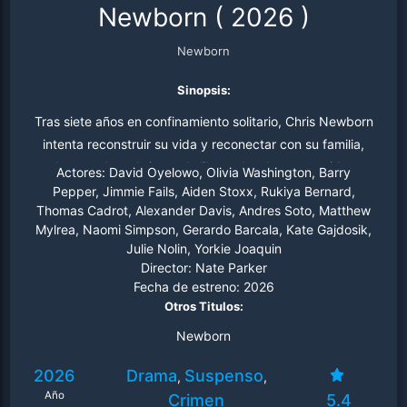
Newborn
(
2026
)
Newborn
Sinopsis:
Tras siete años en confinamiento solitario, Chris Newborn
intenta reconstruir su vida y reconectar con su familia,
solo para descubrir que la libertad se ha convertido en
Actores:
David Oyelowo, Olivia Washington, Barry
un aterrador campo de batalla psicológico.
Pepper, Jimmie Fails, Aiden Stoxx, Rukiya Bernard,
Thomas Cadrot, Alexander Davis, Andres Soto, Matthew
Mylrea, Naomi Simpson, Gerardo Barcala, Kate Gajdosik,
Julie Nolin, Yorkie Joaquin
Director:
Nate Parker
Fecha de estreno:
2026
Otros Titulos:
Newborn
2026
Drama
Suspenso
,
,
Año
Crimen
5.4