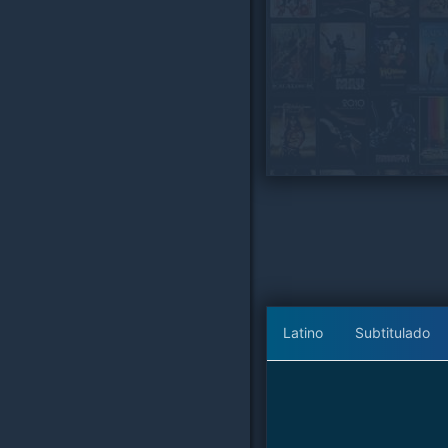
Latino
Subtitulado