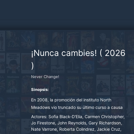
¡Nunca cambies!
(
2026
)
Never Change!
Sinopsis:
En 2008, la promoción del instituto North
Meadows vio truncado su último curso a causa
de un desastroso tornado. Ahora, a sus treinta y
Actores:
Sofia Black-D'Elia, Carmen Christopher,
tantos años, se ven obligados a volver a casa y
Jo Firestone, John Reynolds, Gary Richardson,
Nate Varrone, Roberta Colindrez, Jackie Cruz,
terminar el instituto de una vez por todas.